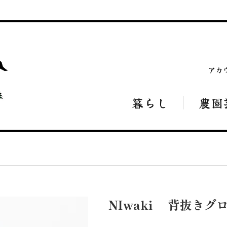
アカ
暮らし
農園
NIwaki 背抜きグ