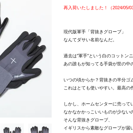
再入荷いたしました！（2024/05/03
現代版軍手「背抜きグローブ」
なんてダサい名前なんだ。
過去は”軍手”という白のコットン
あの誰もが知ってる手袋が世の中
いつの頃からか？背抜きの半分ゴ
これはとても使いやすい。最高の
しかし、ホームセンターに売って
なかなかかっこいいものが少ない
そんな背抜きグローブ、
イギリスから素敵なグローブが届