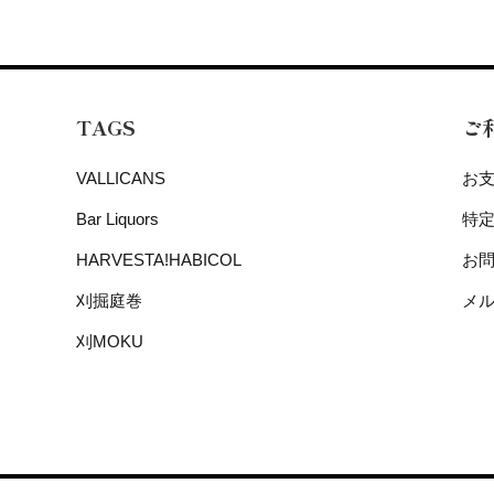
TAGS
ご
VALLICANS
お
Bar Liquors
特
HARVESTA!HABICOL
お
刈掘庭巻
メ
刈MOKU