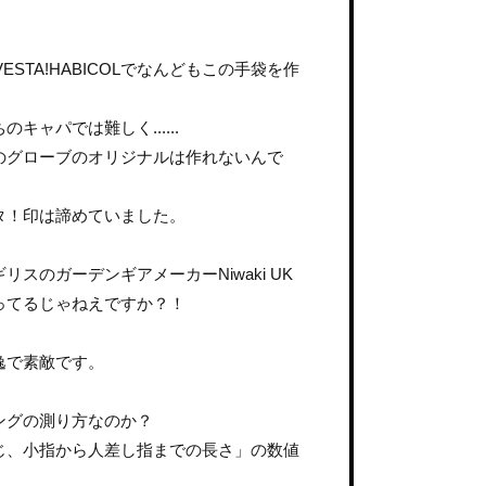
STA!HABICOLでなんどもこの手袋を作
ャパでは難しく......
のグローブのオリジナルは作れないんで
タ！印は諦めていました。
スのガーデンギアメーカーNiwaki UK
ってるじゃねえですか？！
逸で素敵です。
ングの測り方なのか？
じ、小指から人差し指までの長さ」の数値