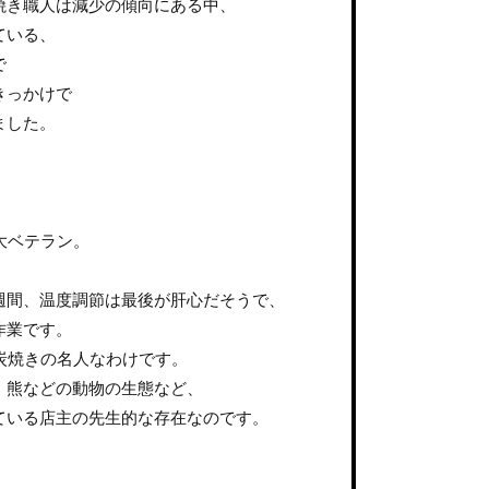
焼き職人は減少の傾向にある中、
ている、
で
きっかけで
ました。
大ベテラン。
週間、温度調節は最後が肝心だそうで、
作業です。
炭焼きの名人なわけです。
、熊などの動物の生態など、
ている店主の先生的な存在なのです。