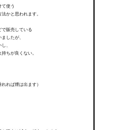
けて使う
方法かと思われます。
どで販売している
いましたが、
いし、
火持ちが良くない。
垂れれば煙は出ます）