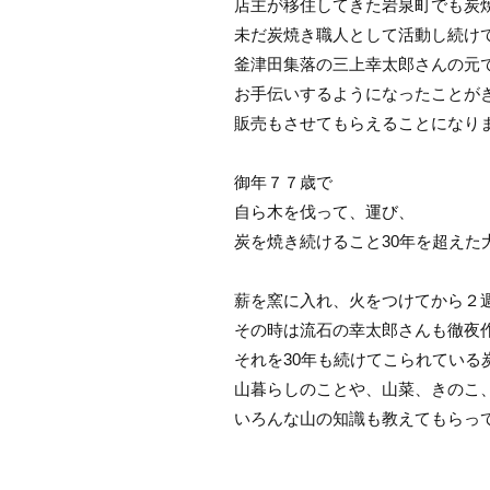
店主が移住してきた岩泉町でも炭
未だ炭焼き職人として活動し続け
釜津田集落の三上幸太郎さんの元
お手伝いするようになったことが
販売もさせてもらえることになり
御年７７歳で
自ら木を伐って、運び、
炭を焼き続けること30年を超えた
薪を窯に入れ、火をつけてから２
その時は流石の幸太郎さんも徹夜
それを30年も続けてこられている
山暮らしのことや、山菜、きのこ
いろんな山の知識も教えてもらっ