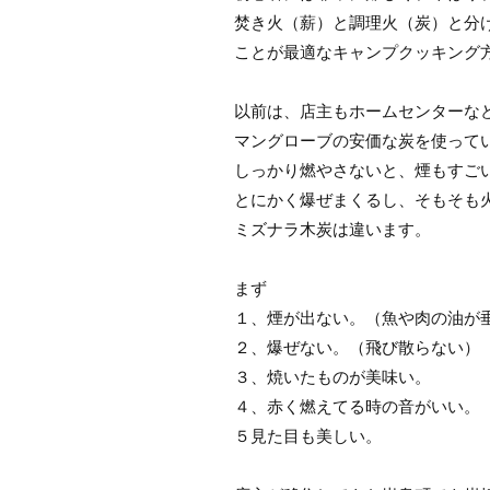
焚き火（薪）と調理火（炭）と分
ことが最適なキャンプクッキング
以前は、店主もホームセンターな
マングローブの安価な炭を使って
しっかり燃やさないと、煙もすご
とにかく爆ぜまくるし、そもそも
ミズナラ木炭は違います。
まず
１、煙が出ない。（魚や肉の油が
２、爆ぜない。（飛び散らない）
３、焼いたものが美味い。
４、赤く燃えてる時の音がいい。
５見た目も美しい。