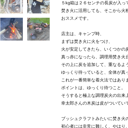
５kg箱は２６センチの長炭が入っ
焚き火に活用しても、そこから火
おススメです。
店主は、キャンプ時、
まずは焚き火に火をつけ、
火が安定してきたら、いくつかの
真っ赤になったら、調理用焚き火
その上に炭を追加して、重なるよ
ゆっくり待っていると、全体が真
これが一番簡単な着火法ではあり
ポイントは、ゆっくり待つこと。
そうすると極上な調理炭火の出来
幸太郎さんの木炭は皮がついてい
ブッシュクラフトみたいに焚き火
初心者には非常に難しく、やはり