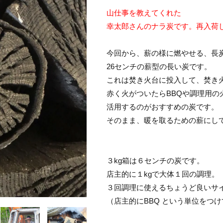
山仕事を教えてくれた
幸太郎さんのナラ炭です。再入荷しました
今回から、薪の様に燃やせる、長炭
26センチの薪型の長い炭です。
これは焚き火台に投入して、焚き
赤く火がついたらBBQや調理用の
活用するのがおすすめの炭です。
そのまま、暖を取るための薪にし
３kg箱は６センチの炭です。
店主的に１kgで大体１回の調理。
３回調理に使えるちょうど良いサ
（店主的にBBQ という単位をつ