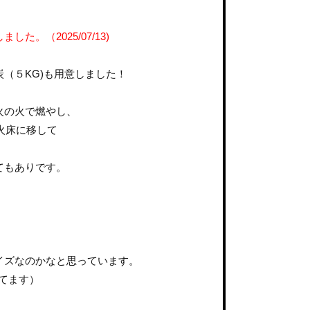
。（2025/07/13)
（５KG)も用意しました！
火の火で燃やし、
火床に移して
てもありです。
イズなのかなと思っています。
けてます）