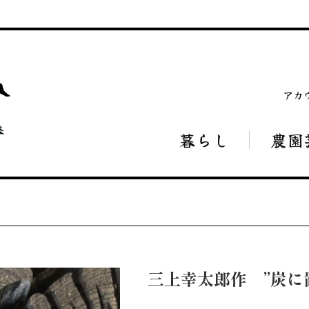
アカ
暮らし
農園
三上幸太郎作 ”炭に