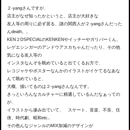
２-yangさんですが、
店主がなぜ知ったかというと、店主が大好きな
友人等の周りに必ず居る、謎の関西人が２-yangさんだった
んdeath。。
KEN２DSPECIALのKENKENやイッチーやガリバーくん、
レゲエシンガーのアンドウアスカちゃんだったり、その他
気になる友人等の
インスタなんぞを眺めていると出てくるお方で、
レコジャケやポスターなんかのイラストがイケてるなあな
んて眺めていると、
大概、描いてるのは２-yangさんなんです。
きっといろんなカルチャーに精通しているんだなぁっての
が、
イラストから滲み出ていて、 スケート、音楽、不良、任
侠、時代劇、昭和etc..
その色んなジャンルのMIX加減のデザインが