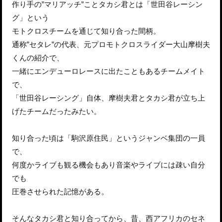
作り手の”マリアッチ”ことタカシ君とは「世田谷レーシン
グ」という
モトクロスチームを通じて知り合った間柄。
通称”セタレ”の代表、元プロモトクロスライダー大山摩樹夫
くんの紹介で、
一緒にエンデューロレースに出たこともあるチームメイト
で、
「世田谷レーシング」自体、摩樹夫君とタカシ君が立ち上
げたチームだったみたい。
知り合った頃は「駒沢原住民」というジャンベ集団の一員
で、
何度かライブも観る機会もあり音楽やライブには疎い自分
でも
圧巻させられた記憶がある。
そんなタカシ君と知り合ってから、昔、西アフリカのセネ