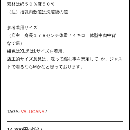
素材は綿５０％麻５０％
（注）括弧内数値は洗濯後の値
参考着用サイズ
（店主 身長１７８センチ体重７４キロ 体型中肉中背
なで肩）
紺色はXL黒はLサイズを着用。
店主的サイズ意見は、洗って縮む事を想定してLか、ジャス
トで着るならMかなと思っております。
TAGS:
VALLICANS
/
14,300円(税込)